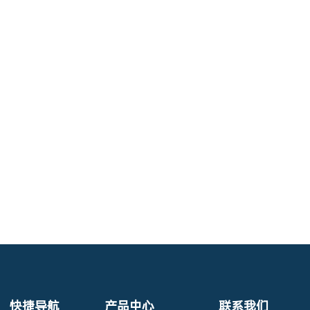
快捷导航
产品中心
联系我们