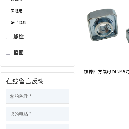
圆螺母
法兰螺母
螺栓
垫圈
镀锌四方螺母DIN557方
在线留言反馈