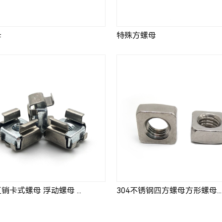
母
特殊方螺母
销卡式螺母 浮动螺母 ...
304不锈钢四方螺母方形螺母...