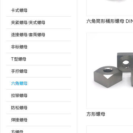
卡式螺母
六角筒形桶形螺母 DIN 6
夹紧螺母/夹式螺母
连接螺母/套筒螺母
非标螺母
T型螺母
手拧螺母
六角螺母
拉铆螺母
防松螺母
方形螺母
焊接螺母
方螺母