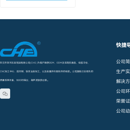
快捷
公司简
东莞市创河五金制品有限公司(CHE )为客户提供OEM、ODM及定制化服务，包括冷镦、
生产实
CNC加工中心、线切割、粉末冶金加工，以及金属件与塑料件的组装。公司拥有行业领先的
解决方
质量检测设备，如3D扫描仪、超声波探伤仪等。
公司环

荣誉证
公司动