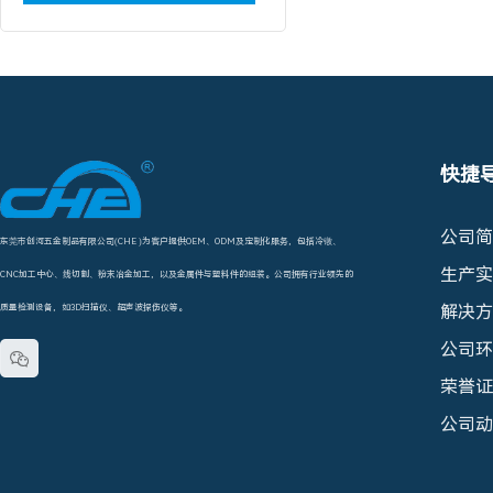
快捷
公司简
东莞市创河五金制品有限公司(CHE )为客户提供OEM、ODM及定制化服务，包括冷镦、
生产实
CNC加工中心、线切割、粉末冶金加工，以及金属件与塑料件的组装。公司拥有行业领先的
解决方
质量检测设备，如3D扫描仪、超声波探伤仪等。
公司环

荣誉证
公司动