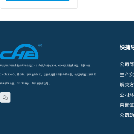
快捷
公司简
东莞市创河五金制品有限公司(CHE )为客户提供OEM、ODM及定制化服务，包括冷镦、
生产实
CNC加工中心、线切割、粉末冶金加工，以及金属件与塑料件的组装。公司拥有行业领先的
解决方
质量检测设备，如3D扫描仪、超声波探伤仪等。
公司环

荣誉证
公司动