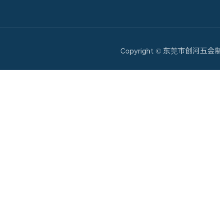
Copyright © 东莞市创河