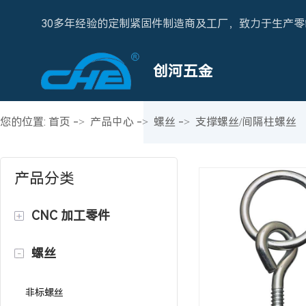
30多年经验的定制紧固件制造商及工厂，致力于生产零
创河五金
您的位置:
首页
->
产品中心
->
螺丝
->
支撑螺丝/间隔柱螺丝
产品分类
CNC 加工零件
螺丝
非标螺丝