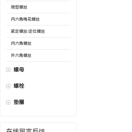
微型螺丝
内六角梅花螺丝
紧定螺丝/定位螺丝
内六角螺丝
外六角螺丝
螺母
螺栓
垫圈
在线留言反馈